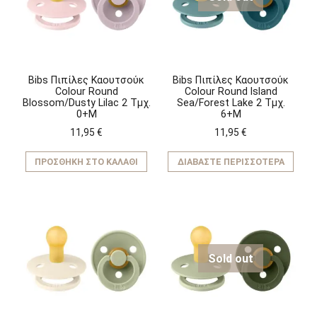
Bibs Πιπίλες Καουτσούκ
Bibs Πιπίλες Καουτσούκ
Colour Round
Colour Round Island
Blossom/Dusty Lilac 2 Τμχ.
Sea/Forest Lake 2 Τμχ.
0+M
6+M
11,95
€
11,95
€
ΠΡΟΣΘΉΚΗ ΣΤΟ ΚΑΛΆΘΙ
ΔΙΑΒΆΣΤΕ ΠΕΡΙΣΣΌΤΕΡΑ
Sold out