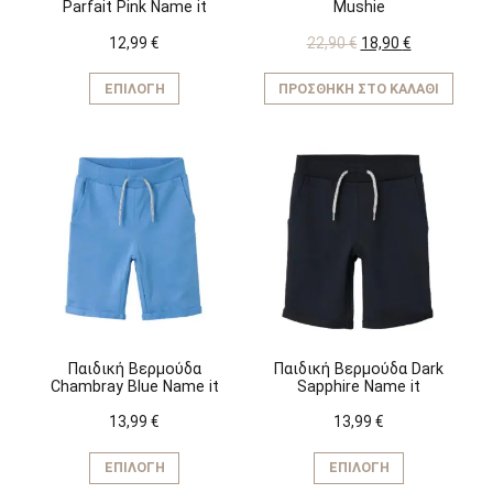
Parfait Pink Name it
Mushie
Original
Η
12,99
€
22,90
€
18,90
€
price
τρέχουσα
Αυτό
was:
τιμή
το
ΕΠΙΛΟΓΉ
ΠΡΟΣΘΉΚΗ ΣΤΟ ΚΑΛΆΘΙ
22,90 €.
είναι:
προϊόν
18,90 €.
έχει
πολλαπλές
παραλλαγές.
Οι
επιλογές
μπορούν
να
επιλεγούν
στη
σελίδα
του
προϊόντος
Παιδική Βερμούδα
Παιδική Βερμούδα Dark
Chambray Blue Name it
Sapphire Name it
13,99
€
13,99
€
Αυτό
Αυτό
το
το
ΕΠΙΛΟΓΉ
ΕΠΙΛΟΓΉ
προϊόν
προϊόν