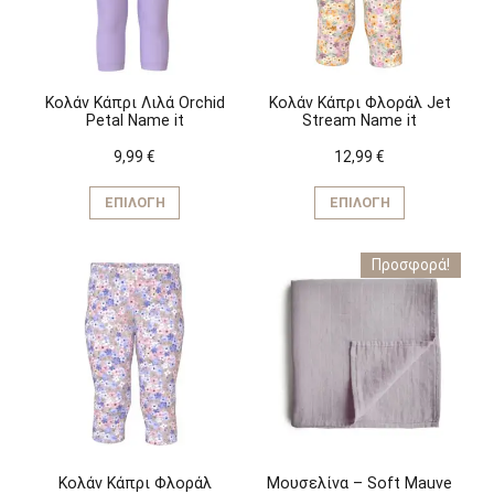
επιλεγούν
επιλεγούν
στη
στη
σελίδα
σελίδα
του
του
προϊόντος
προϊόντος
Κολάν Κάπρι Λιλά Orchid
Κολάν Κάπρι Φλοράλ Jet
Petal Name it
Stream Name it
9,99
€
12,99
€
Αυτό
Αυτό
το
το
ΕΠΙΛΟΓΉ
ΕΠΙΛΟΓΉ
προϊόν
προϊόν
έχει
έχει
Προσφορά!
πολλαπλές
πολλαπλέ
παραλλαγές.
παραλλαγέ
Οι
Οι
επιλογές
επιλογές
μπορούν
μπορούν
να
να
επιλεγούν
επιλεγούν
στη
στη
σελίδα
σελίδα
του
του
προϊόντος
προϊόντος
Κολάν Κάπρι Φλοράλ
Μουσελίνα – Soft Mauve