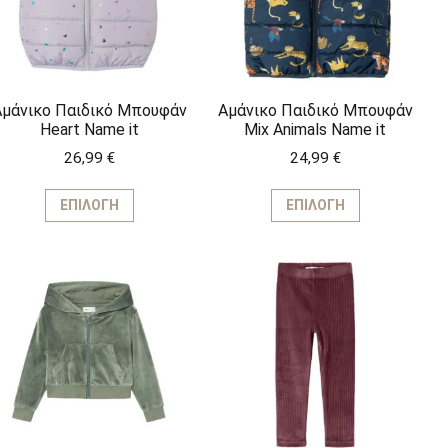
μάνικο Παιδικό Μπουφάν
Αμάνικο Παιδικό Μπουφάν
Heart Name it
Mix Animals Name it
26,99
€
24,99
€
Αυτό
Αυτό
το
το
ΕΠΙΛΟΓΉ
ΕΠΙΛΟΓΉ
προϊόν
προϊόν
έχει
έχει
ς
πολλαπλές
πολλαπλέ
ς.
παραλλαγές.
παραλλαγέ
Οι
Οι
επιλογές
επιλογές
μπορούν
μπορούν
να
να
επιλεγούν
επιλεγούν
στη
στη
σελίδα
σελίδα