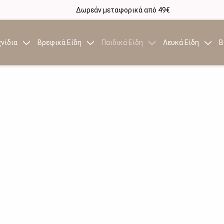
Δωρεάν μεταφορικά από 49€
νίδια
Βρεφικά Είδη
Παιδικά Είδη
Λευκά Είδη
Β