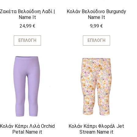
του
του
προϊόντος
προϊόντος
Ζακέτα Βελούδινη Λαδί |
Κολάν Βελούδινο Burgundy
Name It
Name It
24,99
€
9,99
€
Αυτό
Αυτό
το
το
ΕΠΙΛΟΓΉ
ΕΠΙΛΟΓΉ
προϊόν
προϊόν
έχει
έχει
ς
πολλαπλές
πολλαπλέ
ς.
παραλλαγές.
παραλλαγέ
Οι
Οι
επιλογές
επιλογές
μπορούν
μπορούν
να
να
επιλεγούν
επιλεγούν
στη
στη
σελίδα
σελίδα
του
του
προϊόντος
προϊόντος
Κολάν Κάπρι Λιλά Orchid
Κολάν Κάπρι Φλοράλ Jet
Petal Name it
Stream Name it