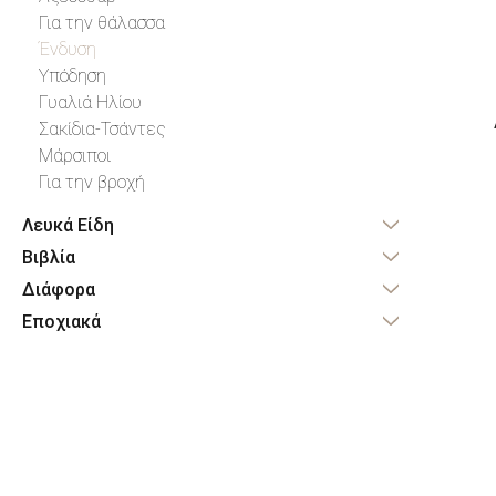
Για την θάλασσα
Ένδυση
Υπόδηση
Γυαλιά Ηλίου
Σακίδια-Τσάντες
Μάρσιποι
Για την βροχή
Λευκά Είδη
Βιβλία
Διάφορα
Εποχιακά