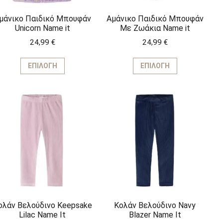
του
του
προϊόντος
προϊόντος
μάνικο Παιδικό Μπουφάν
Αμάνικο Παιδικό Μπουφάν
Unicorn Name it
Με Ζωάκια Name it
24,99
€
24,99
€
Αυτό
Αυτό
το
το
ΕΠΙΛΟΓΉ
ΕΠΙΛΟΓΉ
προϊόν
προϊόν
έχει
έχει
πολλαπλές
πολλαπλέ
παραλλαγές.
παραλλαγέ
Οι
Οι
επιλογές
επιλογές
μπορούν
μπορούν
να
να
επιλεγούν
επιλεγούν
στη
στη
σελίδα
σελίδα
του
του
προϊόντος
προϊόντος
ολάν Βελούδινο Keepsake
Κολάν Βελούδινο Navy
Lilac Name It
Blazer Name It