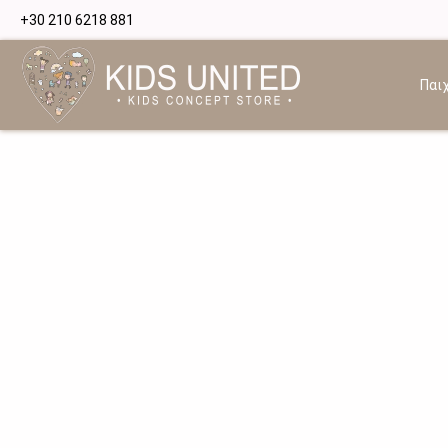
+30 210 6218 881
Παιχ