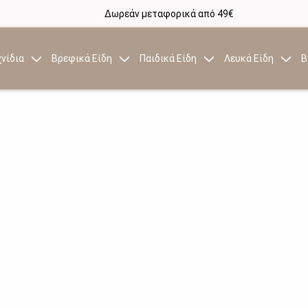
Δωρεάν μεταφορικά από 49€
νίδια
Βρεφικά Είδη
Παιδικά Είδη
Λευκά Είδη
Β