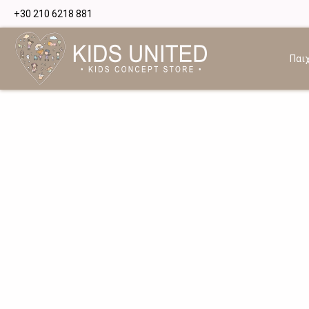
+30 210 6218 881
Παιχ