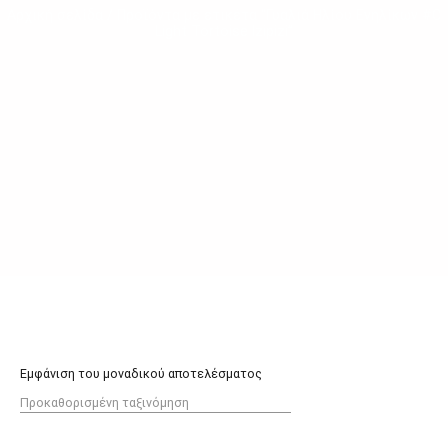
Αρχική σελίδα
/ Προϊόντα με ετικέτα “Γυαλιά Ηλίου Ενηλίκων #C
Light Tortoise Izipizi”
Εμφάνιση του μοναδικού αποτελέσματος