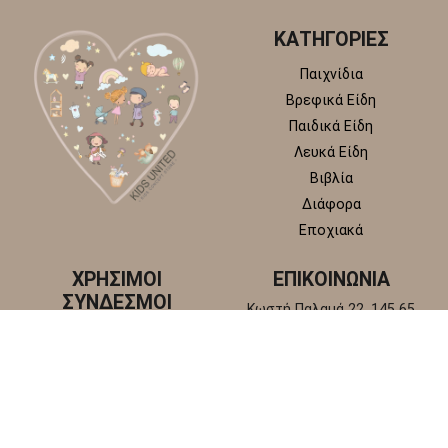
ΚΑΤΗΓΟΡΙΕΣ
Παιχνίδια
Βρεφικά Είδη
Παιδικά Είδη
Λευκά Είδη
Βιβλία
Διάφορα
Εποχιακά
ΧΡΗΣΙΜΟΙ
ΕΠΙΚΟΙΝΩΝΙΑ
ΣΥΝΔΕΣΜΟΙ
Κωστή Παλαμά 22, 145 65
Άγιος Στέφανος, Αττική
Πολιτική απορρήτου
+30 210 6218 881
Πολιτική επιστροφών και
info@kidsunitedstore.gr
αλλαγών
Όροι χρήσης
Τρόποι Αποστολής