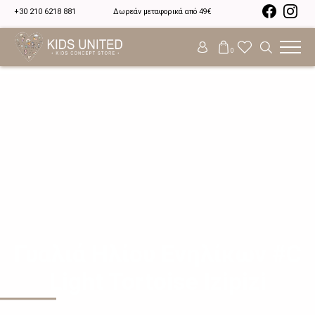
+30 210 6218 881
Δωρεάν μεταφορικά από 49€
0
Γυαλιά Ηλίου Ενηλίκων #C
Light Tortoise Izipizi