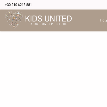
+30 210 6218 881
Παιχ