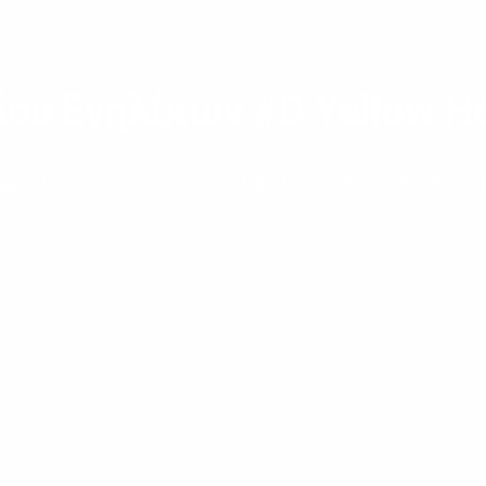
ίου Ενηλίκων #D Yellow Hon
δα
/ Προϊόντα με ετικέτα “Γυαλιά Ηλίου Ενηλίκων #D Yellow Ho