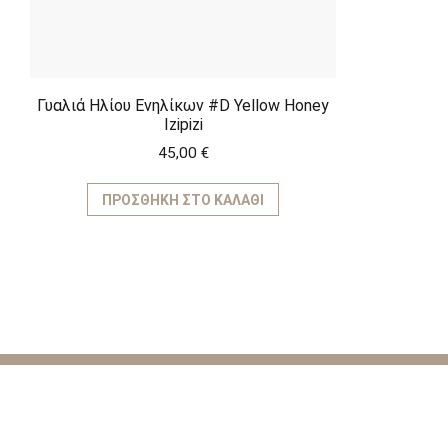
Γυαλιά Ηλίου Ενηλίκων #D Yellow Honey
Izipizi
45,00
€
ΠΡΟΣΘΉΚΗ ΣΤΟ ΚΑΛΆΘΙ
ΚΑΤΗΓΟ
Παιχνίδια