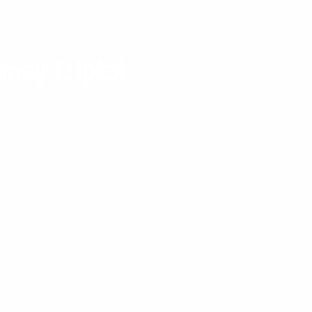
ey Izipizi
ney Izipizi”