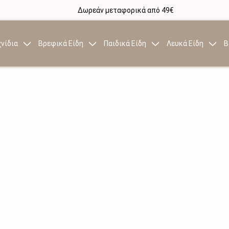
Δωρεάν μεταφορικά από 49€
νίδια
Βρεφικά Είδη
Παιδικά Είδη
Λευκά Είδη
Β