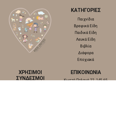
ΚΑΤΗΓΟΡΙΕΣ
Παιχνίδια
Βρεφικά Είδη
Παιδικά Είδη
Λευκά Είδη
Βιβλία
Διάφορα
Εποχιακά
ΧΡΗΣΙΜΟΙ
ΕΠΙΚΟΙΝΩΝΙΑ
ΣΥΝΔΕΣΜΟΙ
Κωστή Παλαμά 22, 145 65
Άγιος Στέφανος, Αττική
Πολιτική απορρήτου
+30 210 6218 881
Πολιτική επιστροφών και
info@kidsunitedstore.gr
αλλαγών
Όροι χρήσης
Τρόποι Αποστολής