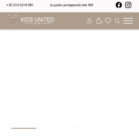
+30 210 6218 881
Δωρεάν μεταφορικά από 49€
0
καροτσι σουπερ μαρκετ