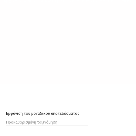
Αρχική σελίδα
/ Προϊόντα με ετικέτα “καροτσι σουπερ μαρκετ”
Εμφάνιση του μοναδικού αποτελέσματος