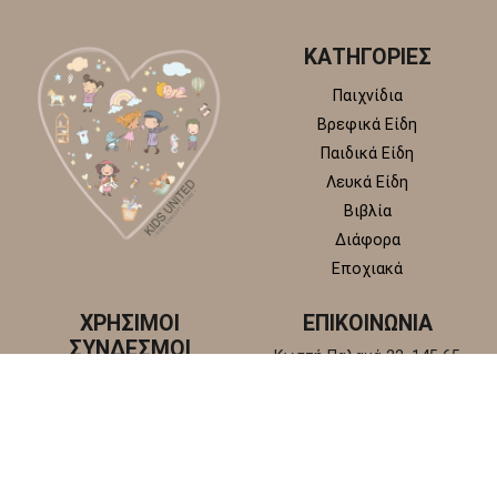
ΚΑΤΗΓΟΡΙΕΣ
Παιχνίδια
Βρεφικά Είδη
Παιδικά Είδη
Λευκά Είδη
Βιβλία
Διάφορα
Εποχιακά
ΧΡΗΣΙΜΟΙ
ΕΠΙΚΟΙΝΩΝΙΑ
ΣΥΝΔΕΣΜΟΙ
Κωστή Παλαμά 22, 145 65
Άγιος Στέφανος, Αττική
Πολιτική απορρήτου
+30 210 6218 881
Πολιτική επιστροφών και
info@kidsunitedstore.gr
αλλαγών
Όροι χρήσης
Τρόποι Αποστολής