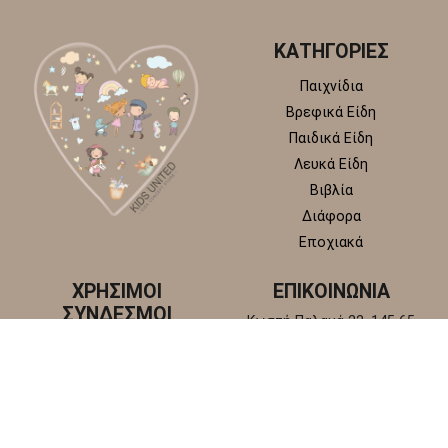
ΚΑΤΗΓΟΡΙΕΣ
Παιχνίδια
Βρεφικά Είδη
Παιδικά Είδη
Λευκά Είδη
Βιβλία
Διάφορα
Εποχιακά
ΧΡΗΣΙΜΟΙ
ΕΠΙΚΟΙΝΩΝΙΑ
ΣΥΝΔΕΣΜΟΙ
Κωστή Παλαμά 22, 145 65
Άγιος Στέφανος, Αττική
Πολιτική απορρήτου
+30 210 6218 881
Πολιτική επιστροφών και
info@kidsunitedstore.gr
αλλαγών
Όροι χρήσης
Τρόποι Αποστολής