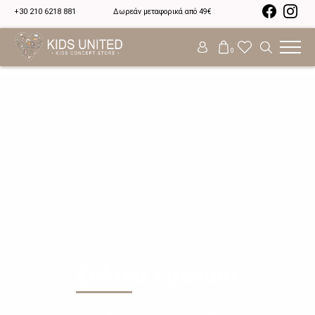
+30 210 6218 881
Δωρεάν μεταφορικά από 49€
0
ξυλινο τρενακι