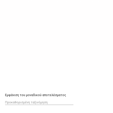
Αρχική σελίδα
/ Προϊόντα με ετικέτα “ξυλινο τρενακι”
Εμφάνιση του μοναδικού αποτελέσματος