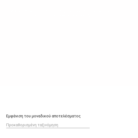
Αρχική σελίδα
/ Προϊόντα με ετικέτα “Οικολογική τσάντα
μητρότητας Green Graphic WILDRIDE”
Εμφάνιση του μοναδικού αποτελέσματος