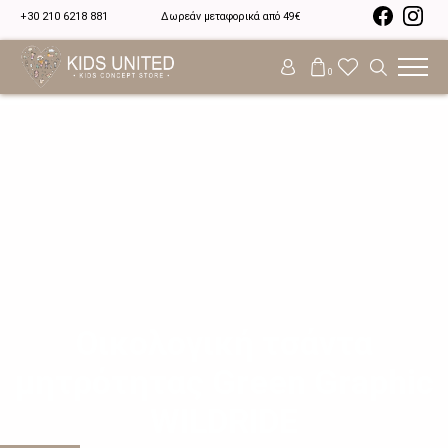
+30 210 6218 881
Δωρεάν μεταφορικά από 49€
0
Οικολογική τσάντα
μητρότητας Green Graphic
WILDRIDE