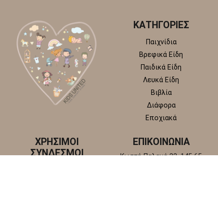
ΚΑΤΗΓΟΡΙΕΣ
Παιχνίδια
Βρεφικά Είδη
Παιδικά Είδη
Λευκά Είδη
Βιβλία
Διάφορα
Εποχιακά
ΧΡΗΣΙΜΟΙ
ΕΠΙΚΟΙΝΩΝΙΑ
ΣΥΝΔΕΣΜΟΙ
Κωστή Παλαμά 22, 145 65
Άγιος Στέφανος, Αττική
Πολιτική απορρήτου
+30 210 6218 881
Πολιτική επιστροφών και
info@kidsunitedstore.gr
αλλαγών
Όροι χρήσης
Τρόποι Αποστολής