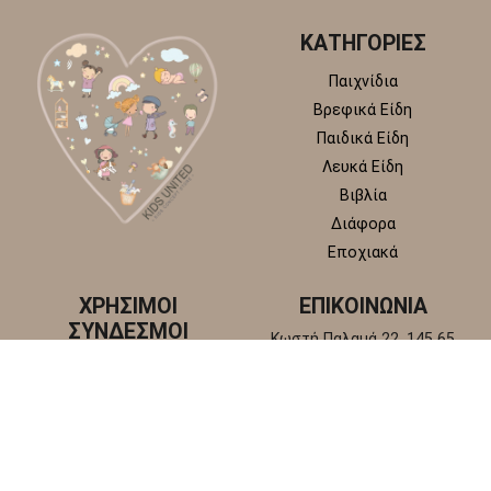
ΚΑΤΗΓΟΡΙΕΣ
Παιχνίδια
Βρεφικά Είδη
Παιδικά Είδη
Λευκά Είδη
Βιβλία
Διάφορα
Εποχιακά
ΧΡΗΣΙΜΟΙ
ΕΠΙΚΟΙΝΩΝΙΑ
ΣΥΝΔΕΣΜΟΙ
Κωστή Παλαμά 22, 145 65
Άγιος Στέφανος, Αττική
Πολιτική απορρήτου
+30 210 6218 881
Πολιτική επιστροφών και
info@kidsunitedstore.gr
αλλαγών
Όροι χρήσης
Τρόποι Αποστολής