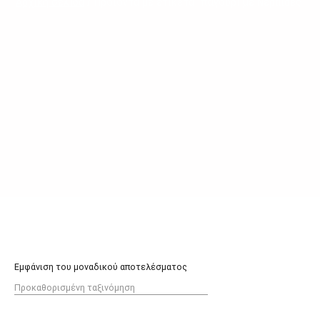
Αρχική σελίδα
/ Προϊόντα με ετικέτα “παγούρι με Νεράιδες”
Εμφάνιση του μοναδικού αποτελέσματος