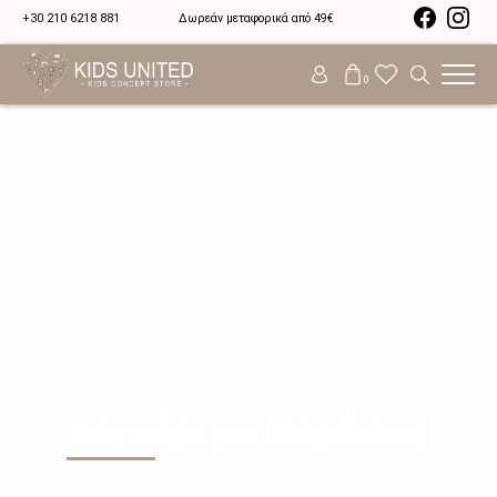
+30 210 6218 881
Δωρεάν μεταφορικά από 49€
0
παγούρι με Νεράιδες