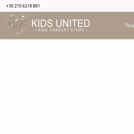
+30 210 6218 881
Παιχ