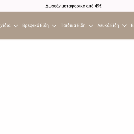
Δωρεάν μεταφορικά από 49€
νίδια
Βρεφικά Είδη
Παιδικά Είδη
Λευκά Είδη
Β