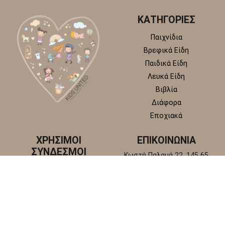
ΚΑΤΗΓΟΡΙΕΣ
Παιχνίδια
Βρεφικά Είδη
Παιδικά Είδη
Λευκά Είδη
Βιβλία
Διάφορα
Εποχιακά
ΧΡΗΣΙΜΟΙ
ΕΠΙΚΟΙΝΩΝΙΑ
ΣΥΝΔΕΣΜΟΙ
Κωστή Παλαμά 22, 145 65
Άγιος Στέφανος, Αττική
Πολιτική απορρήτου
+30 210 6218 881
Πολιτική επιστροφών και
info@kidsunitedstore.gr
αλλαγών
Όροι χρήσης
Τρόποι Αποστολής