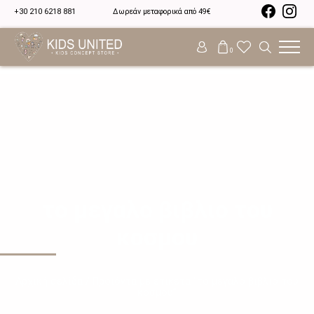
+30 210 6218 881
Δωρεάν μεταφορικά από 49€
0
το μεγαλο βιβλιο του
κοσμου
Αρχική σελίδα
/ Προϊόντα με ετικέτα “το μεγαλο βιβλιο του
κοσμου”