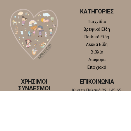
ΚΑΤΗΓΟΡΙΕΣ
Παιχνίδια
Βρεφικά Είδη
Παιδικά Είδη
Λευκά Είδη
Βιβλία
Διάφορα
Εποχιακά
ΧΡΗΣΙΜΟΙ
ΕΠΙΚΟΙΝΩΝΙΑ
ΣΥΝΔΕΣΜΟΙ
Κωστή Παλαμά 22, 145 65
Άγιος Στέφανος, Αττική
Πολιτική απορρήτου
+30 210 6218 881
Πολιτική επιστροφών και
info@kidsunitedstore.gr
αλλαγών
Όροι χρήσης
Τρόποι Αποστολής