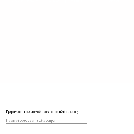
Αρχική σελίδα
/ Προϊόντα με ετικέτα “3701210428420”
Εμφάνιση του μοναδικού αποτελέσματος