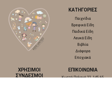
ΚΑΤΗΓΟΡΙΕΣ
Παιχνίδια
Βρεφικά Είδη
Παιδικά Είδη
Λευκά Είδη
Βιβλία
Διάφορα
Εποχιακά
ΧΡΗΣΙΜΟΙ
ΕΠΙΚΟΙΝΩΝΙΑ
ΣΥΝΔΕΣΜΟΙ
Κωστή Παλαμά 22, 145 65
Άγιος Στέφανος, Αττική
Πολιτική απορρήτου
+30 210 6218 881
Πολιτική επιστροφών και
info@kidsunitedstore.gr
αλλαγών
Όροι χρήσης
Τρόποι Αποστολής