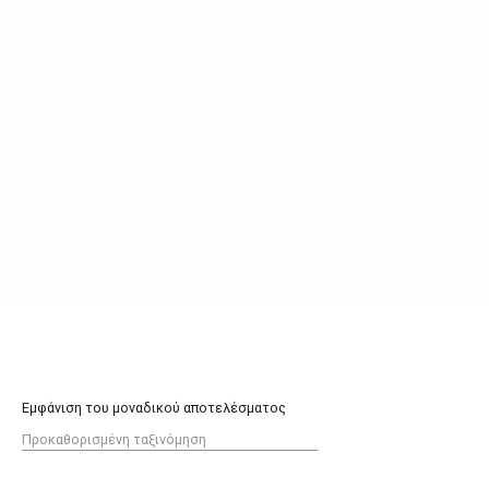
Αρχική σελίδα
/ Προϊόντα με ετικέτα “3701210443348”
Εμφάνιση του μοναδικού αποτελέσματος