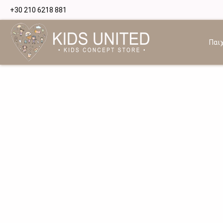
+30 210 6218 881
Παιχ