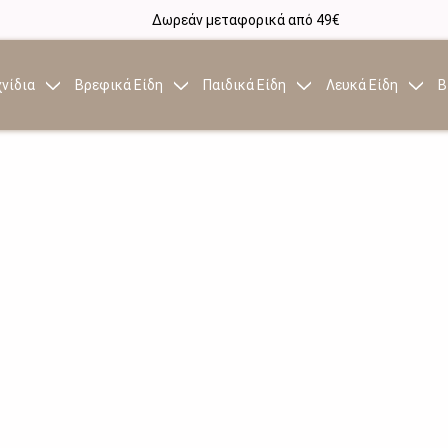
Δωρεάν μεταφορικά από 49€
νίδια
Βρεφικά Είδη
Παιδικά Είδη
Λευκά Είδη
Β