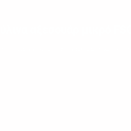
ξύλινα αξεσουάρ μικρό FSC 
/ Προϊόντα με ετικέτα “Boudoir με ξύλινα αξεσουάρ μικρό FSC