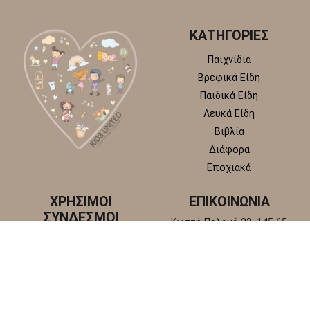
ΚΑΤΗΓΟΡΙΕΣ
Παιχνίδια
Βρεφικά Είδη
Παιδικά Είδη
Λευκά Είδη
Βιβλία
Διάφορα
Εποχιακά
ΧΡΗΣΙΜΟΙ
ΕΠΙΚΟΙΝΩΝΙΑ
ΣΥΝΔΕΣΜΟΙ
Κωστή Παλαμά 22, 145 65
Άγιος Στέφανος, Αττική
Πολιτική απορρήτου
+30 210 6218 881
Πολιτική επιστροφών και
info@kidsunitedstore.gr
αλλαγών
Όροι χρήσης
Τρόποι Αποστολής