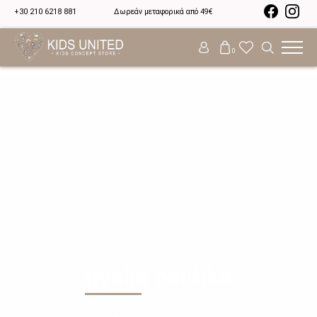
+30 210 6218 881
Δωρεάν μεταφορικά από 49€
0
gyalia paidika