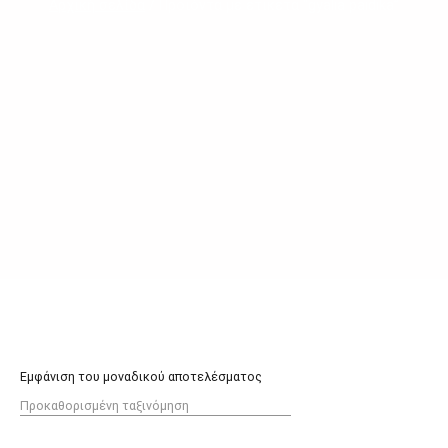
Αρχική σελίδα
/ Προϊόντα με ετικέτα “gyalia paidika”
Εμφάνιση του μοναδικού αποτελέσματος