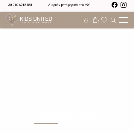
+30 210 6218 881
Δωρεάν μεταφορικά από 49€
0
kasetina koala