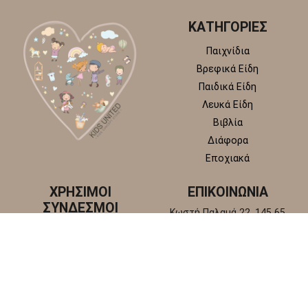
ΚΑΤΗΓΟΡΙΕΣ
Παιχνίδια
Βρεφικά Είδη
Παιδικά Είδη
Λευκά Είδη
Βιβλία
Διάφορα
Εποχιακά
ΧΡΗΣΙΜΟΙ
ΕΠΙΚΟΙΝΩΝΙΑ
ΣΥΝΔΕΣΜΟΙ
Κωστή Παλαμά 22, 145 65
Άγιος Στέφανος, Αττική
Πολιτική απορρήτου
+30 210 6218 881
Πολιτική επιστροφών και
info@kidsunitedstore.gr
αλλαγών
Όροι χρήσης
Τρόποι Αποστολής