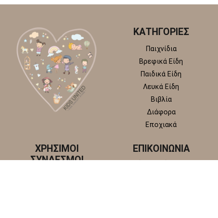
ΚΑΤΗΓΟΡΙΕΣ
Παιχνίδια
Βρεφικά Είδη
Παιδικά Είδη
Λευκά Είδη
Βιβλία
Διάφορα
Εποχιακά
ΧΡΗΣΙΜΟΙ
ΕΠΙΚΟΙΝΩΝΙΑ
ΣΥΝΔΕΣΜΟΙ
Κωστή Παλαμά 22, 145 65
Άγιος Στέφανος, Αττική
Πολιτική απορρήτου
+30 210 6218 881
Πολιτική επιστροφών και
info@kidsunitedstore.gr
αλλαγών
Όροι χρήσης