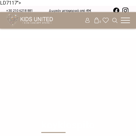
LD7117">
+30 210 6218 881
Δωρεάν μεταφορικά από 49€
0
koyklospito