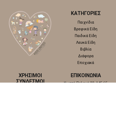
ΚΑΤΗΓΟΡΙΕΣ
Παιχνίδια
Βρεφικά Είδη
Παιδικά Είδη
Λευκά Είδη
Βιβλία
Διάφορα
Εποχιακά
ΧΡΗΣΙΜΟΙ
ΕΠΙΚΟΙΝΩΝΙΑ
ΣΥΝΔΕΣΜΟΙ
Κωστή Παλαμά 22, 145 65
Άγιος Στέφανος, Αττική
Πολιτική απορρήτου
+30 210 6218 881
Πολιτική επιστροφών και
info@kidsunitedstore.gr
αλλαγών
Όροι χρήσης
Τρόποι Αποστολής