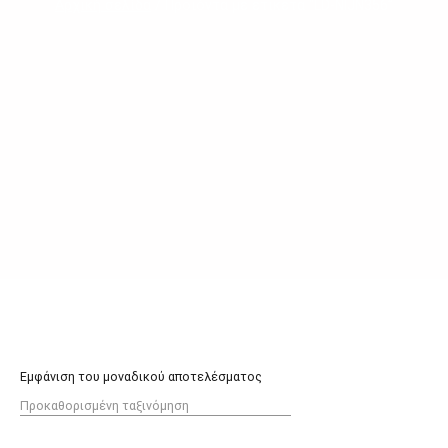
Αρχική σελίδα
/ Προϊόντα με ετικέτα “LD-NIJN356”
Εμφάνιση του μοναδικού αποτελέσματος