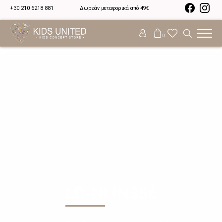
+30 210 6218 881
Δωρεάν μεταφορικά από 49€
0
LD-NIJN356