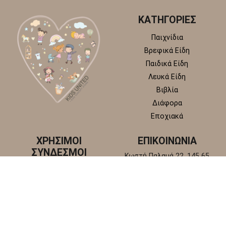
ΚΑΤΗΓΟΡΙΕΣ
Παιχνίδια
Βρεφικά Είδη
Παιδικά Είδη
Λευκά Είδη
Βιβλία
Διάφορα
Εποχιακά
ΧΡΗΣΙΜΟΙ
ΕΠΙΚΟΙΝΩΝΙΑ
ΣΥΝΔΕΣΜΟΙ
Κωστή Παλαμά 22, 145 65
Άγιος Στέφανος, Αττική
Πολιτική απορρήτου
+30 210 6218 881
Πολιτική επιστροφών και
info@kidsunitedstore.gr
αλλαγών
Όροι χρήσης
Τρόποι Αποστολής