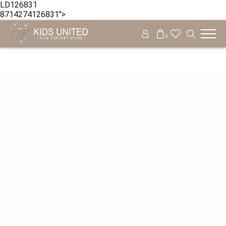
LD126831
8714274126831">
+30 210 6218 881
Δωρεάν μεταφορικά από 49€
0
LD126831