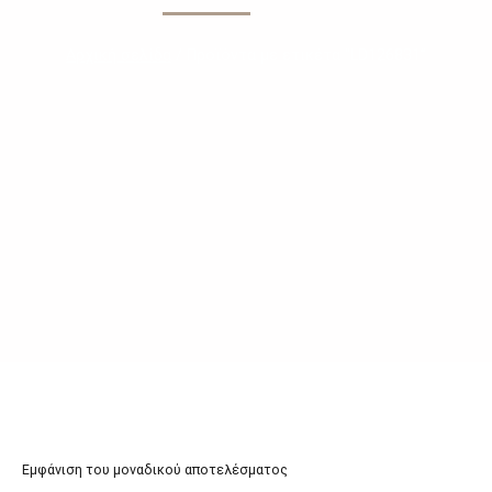
Αρχική σελίδα
/ Προϊόντα με ετικέτα “LD126831”
Εμφάνιση του μοναδικού αποτελέσματος