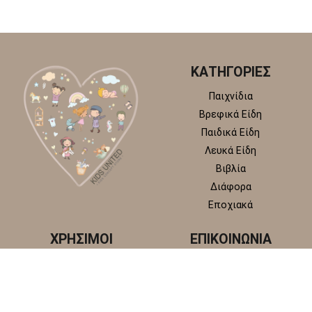
ΚΑΤΗΓΟΡΙΕΣ
Παιχνίδια
Βρεφικά Είδη
Παιδικά Είδη
Λευκά Είδη
Βιβλία
Διάφορα
Εποχιακά
ΧΡΗΣΙΜΟΙ
ΕΠΙΚΟΙΝΩΝΙΑ
ΣΥΝΔΕΣΜΟΙ
Κωστή Παλαμά 22, 145 65
Άγιος Στέφανος, Αττική
Πολιτική απορρήτου
+30 210 6218 881
Πολιτική επιστροφών και
info@kidsunitedstore.gr
αλλαγών