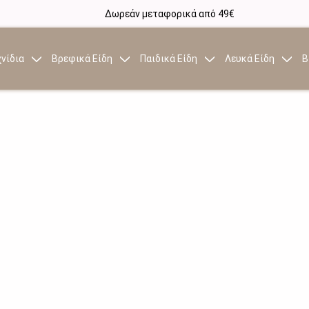
Δωρεάν μεταφορικά από 49€
νίδια
Βρεφικά Είδη
Παιδικά Είδη
Λευκά Είδη
Β