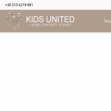
+30 210 6218 881
Παιχ