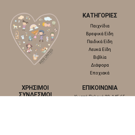
ΚΑΤΗΓΟΡΙΕΣ
Παιχνίδια
Βρεφικά Είδη
Παιδικά Είδη
Λευκά Είδη
Βιβλία
Διάφορα
Εποχιακά
ΧΡΗΣΙΜΟΙ
ΕΠΙΚΟΙΝΩΝΙΑ
ΣΥΝΔΕΣΜΟΙ
Κωστή Παλαμά 22, 145 65
Άγιος Στέφανος, Αττική
Πολιτική απορρήτου
+30 210 6218 881
Πολιτική επιστροφών και
info@kidsunitedstore.gr
αλλαγών
Όροι χρήσης
Τρόποι Αποστολής