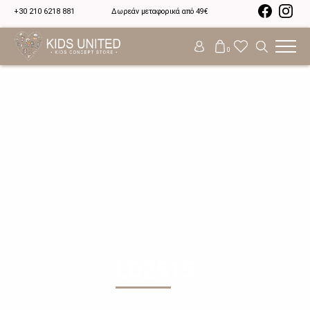
+30 210 6218 881
Δωρεάν μεταφορικά από 49€
0
LD2515