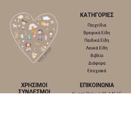
ΚΑΤΗΓΟΡΙΕΣ
Παιχνίδια
Βρεφικά Είδη
Παιδικά Είδη
Λευκά Είδη
Βιβλία
Διάφορα
Εποχιακά
ΧΡΗΣΙΜΟΙ
ΕΠΙΚΟΙΝΩΝΙΑ
ΣΥΝΔΕΣΜΟΙ
Κωστή Παλαμά 22, 145 65
Άγιος Στέφανος, Αττική
Πολιτική απορρήτου
+30 210 6218 881
Πολιτική επιστροφών και
info@kidsunitedstore.gr
αλλαγών
Όροι χρήσης
Τρόποι Αποστολής