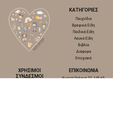
ΚΑΤΗΓΟΡΙΕΣ
Παιχνίδια
Βρεφικά Είδη
Παιδικά Είδη
Λευκά Είδη
Βιβλία
Διάφορα
Εποχιακά
ΧΡΗΣΙΜΟΙ
ΕΠΙΚΟΙΝΩΝΙΑ
ΣΥΝΔΕΣΜΟΙ
Κωστή Παλαμά 22, 145 65
Άγιος Στέφανος, Αττική
Πολιτική απορρήτου
+30 210 6218 881
Πολιτική επιστροφών και
info@kidsunitedstore.gr
αλλαγών
Όροι χρήσης
Τρόποι Αποστολής