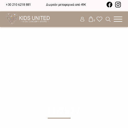
+30 210 6218 881
Δωρεάν μεταφορικά από 49€
0
LD2527