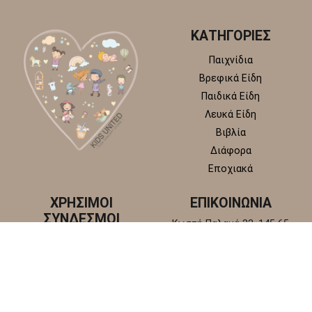
ΚΑΤΗΓΟΡΙΕΣ
Παιχνίδια
Βρεφικά Είδη
Παιδικά Είδη
Λευκά Είδη
Βιβλία
Διάφορα
Εποχιακά
ΧΡΗΣΙΜΟΙ
ΕΠΙΚΟΙΝΩΝΙΑ
ΣΥΝΔΕΣΜΟΙ
Κωστή Παλαμά 22, 145 65
Άγιος Στέφανος, Αττική
Πολιτική απορρήτου
+30 210 6218 881
Πολιτική επιστροφών και
info@kidsunitedstore.gr
αλλαγών
Όροι χρήσης
Τρόποι Αποστολής