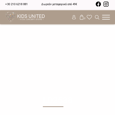
+30 210 6218 881
Δωρεάν μεταφορικά από 49€
0
LD2538