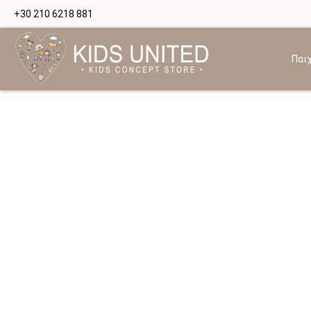
+30 210 6218 881
Παιχ