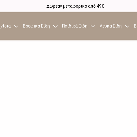
Δωρεάν μεταφορικά από 49€
νίδια
Βρεφικά Είδη
Παιδικά Είδη
Λευκά Είδη
Β