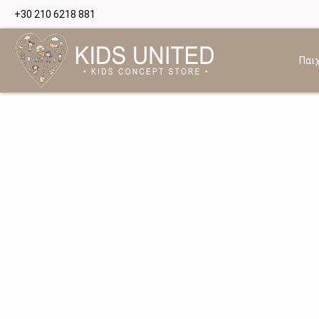
+30 210 6218 881
Παιχ