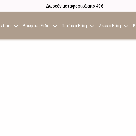
Δωρεάν μεταφορικά από 49€
νίδια
Βρεφικά Είδη
Παιδικά Είδη
Λευκά Είδη
Β