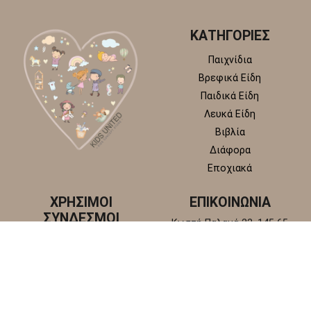
ΚΑΤΗΓΟΡΙΕΣ
Παιχνίδια
Βρεφικά Είδη
Παιδικά Είδη
Λευκά Είδη
Βιβλία
Διάφορα
Εποχιακά
ΧΡΗΣΙΜΟΙ
ΕΠΙΚΟΙΝΩΝΙΑ
ΣΥΝΔΕΣΜΟΙ
Κωστή Παλαμά 22, 145 65
Άγιος Στέφανος, Αττική
Πολιτική απορρήτου
+30 210 6218 881
Πολιτική επιστροφών και
info@kidsunitedstore.gr
αλλαγών
Όροι χρήσης
Τρόποι Αποστολής