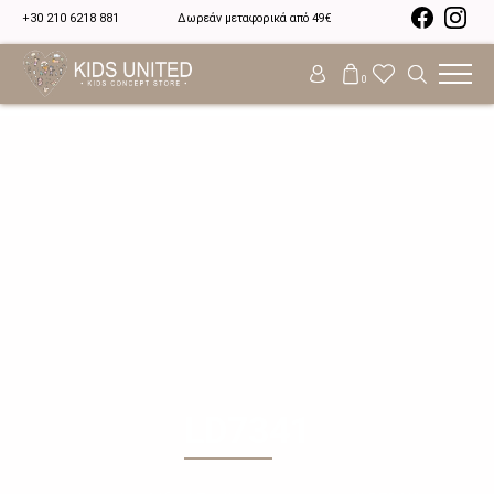
+30 210 6218 881
Δωρεάν μεταφορικά από 49€
0
LD7341