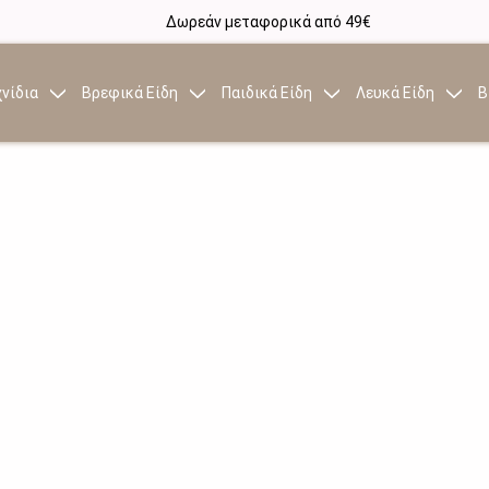
Δωρεάν μεταφορικά από 49€
νίδια
Βρεφικά Είδη
Παιδικά Είδη
Λευκά Είδη
Β