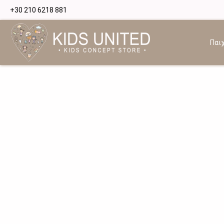
+30 210 6218 881
Παιχ