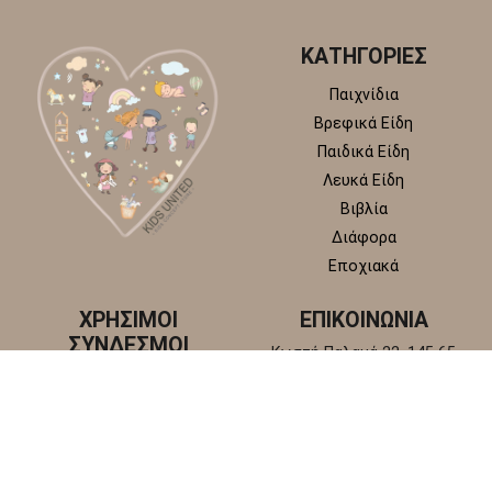
ΚΑΤΗΓΟΡΙΕΣ
Παιχνίδια
Βρεφικά Είδη
Παιδικά Είδη
Λευκά Είδη
Βιβλία
Διάφορα
Εποχιακά
ΧΡΗΣΙΜΟΙ
ΕΠΙΚΟΙΝΩΝΙΑ
ΣΥΝΔΕΣΜΟΙ
Κωστή Παλαμά 22, 145 65
Άγιος Στέφανος, Αττική
Πολιτική απορρήτου
+30 210 6218 881
Πολιτική επιστροφών και
info@kidsunitedstore.gr
αλλαγών
Όροι χρήσης
Τρόποι Αποστολής