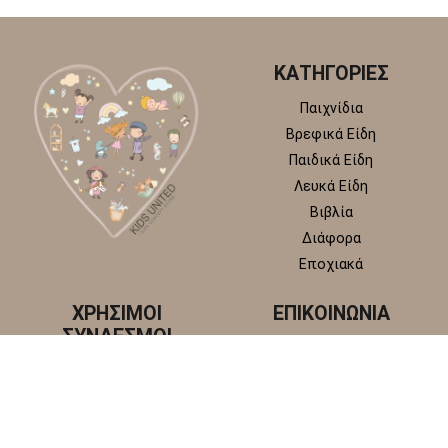
ΚΑΤΗΓΟΡΙΕΣ
Παιχνίδια
Βρεφικά Είδη
Παιδικά Είδη
Λευκά Είδη
Βιβλία
Διάφορα
Εποχιακά
ΧΡΗΣΙΜΟΙ
ΕΠΙΚΟΙΝΩΝΙΑ
ΣΥΝΔΕΣΜΟΙ
Κωστή Παλαμά 22, 145 65
Άγιος Στέφανος, Αττική
Πολιτική απορρήτου
+30 210 6218 881
Πολιτική επιστροφών και
info@kidsunitedstore.gr
αλλαγών
Όροι χρήσης