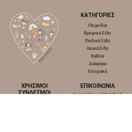
ΚΑΤΗΓΟΡΙΕΣ
Παιχνίδια
Βρεφικά Είδη
Παιδικά Είδη
Λευκά Είδη
Βιβλία
Διάφορα
Εποχιακά
ΧΡΗΣΙΜΟΙ
ΕΠΙΚΟΙΝΩΝΙΑ
ΣΥΝΔΕΣΜΟΙ
Κωστή Παλαμά 22, 145 65
Άγιος Στέφανος, Αττική
Πολιτική απορρήτου
+30 210 6218 881
Πολιτική επιστροφών και
info@kidsunitedstore.gr
αλλαγών
Όροι χρήσης
Τρόποι Αποστολής