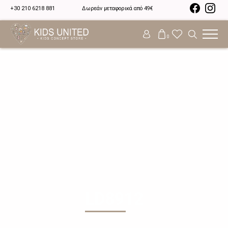
+30 210 6218 881
Δωρεάν μεταφορικά από 49€
0
LD8912