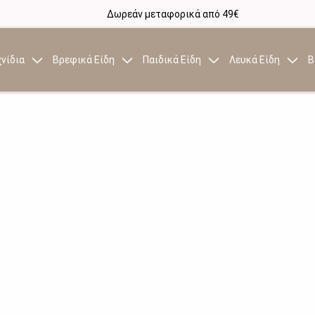
Δωρεάν μεταφορικά από 49€
νίδια
Βρεφικά Είδη
Παιδικά Είδη
Λευκά Είδη
Β