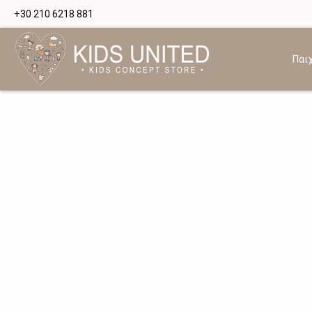
+30 210 6218 881
Παιχ