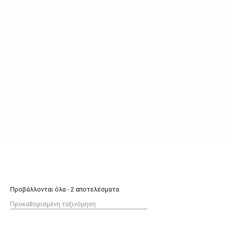
Αρχική σελίδα
/ Προϊόντα με ετικέτα “set tsagiou”
Προβάλλονται όλα - 2 αποτελέσματα