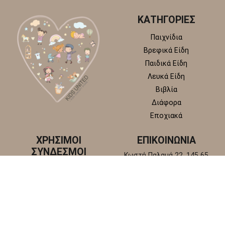
ΚΑΤΗΓΟΡΙΕΣ
Παιχνίδια
Βρεφικά Είδη
Παιδικά Είδη
Λευκά Είδη
Βιβλία
Διάφορα
Εποχιακά
ΧΡΗΣΙΜΟΙ
ΕΠΙΚΟΙΝΩΝΙΑ
ΣΥΝΔΕΣΜΟΙ
Κωστή Παλαμά 22, 145 65
Άγιος Στέφανος, Αττική
Πολιτική απορρήτου
+30 210 6218 881
Πολιτική επιστροφών και
info@kidsunitedstore.gr
αλλαγών
Όροι χρήσης
Τρόποι Αποστολής