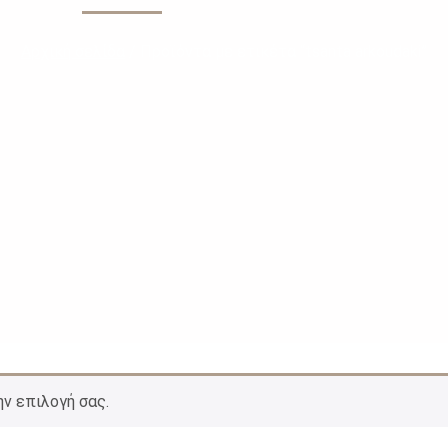
Αρχική σελίδα
/ Προϊόντα με ετικέτα “tsanta arkoudaki”
ην επιλογή σας.