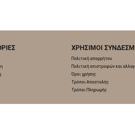
ΡΙΕΣ
ΧΡΗΣΙΜΟΙ ΣΥΝΔΕΣΜ
Πολιτική απορρήτου
δη
Πολιτική επιστροφών και αλλα
η
Όροι χρήσης
Τρόποι Αποστολής
Τρόποι Πληρωμής
ited Store © 2026. All Rights Reserved | Designed & Developed by
koug