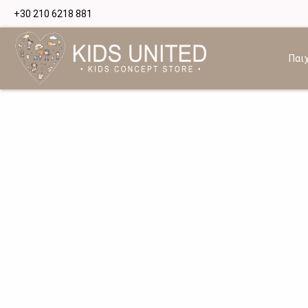
+30 210 6218 881
Παιχ