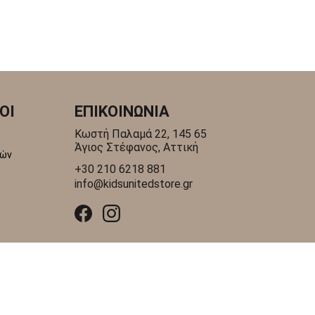
ΟΙ
ΕΠΙΚΟΙΝΩΝΙΑ
Κωστή Παλαμά 22, 145 65
Άγιος Στέφανος, Αττική
γών
+30 210 6218 881
info@kidsunitedstore.gr
dimo.gr