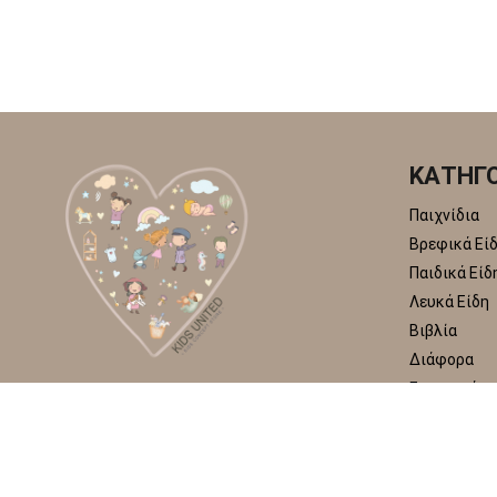
ΚΑΤΗΓΟ
Παιχνίδια
Βρεφικά Εί
Παιδικά Είδ
Λευκά Είδη
Βιβλία
Διάφορα
Εποχιακά
Kids Un