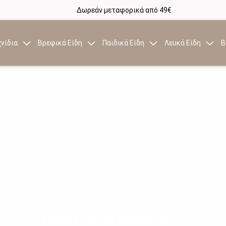
Δωρεάν μεταφορικά από 49€
νίδια
Βρεφικά Είδη
Παιδικά Είδη
Λευκά Είδη
Β
tsanta arkoudaki