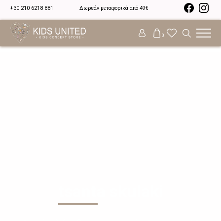
+30 210 6218 881
Δωρεάν μεταφορικά από 49€
0
tsanta skulaki