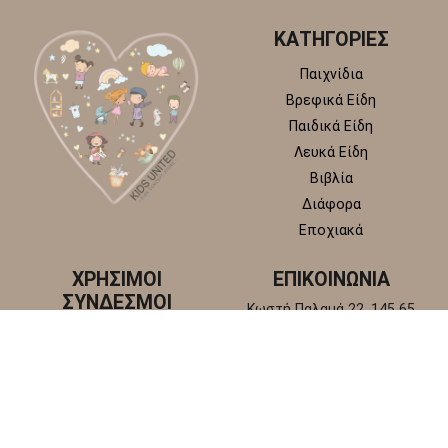
ΚΑΤΗΓΟΡΙΕΣ
Παιχνίδια
Βρεφικά Είδη
Παιδικά Είδη
Λευκά Είδη
Βιβλία
Διάφορα
Εποχιακά
ΧΡΗΣΙΜΟΙ
ΕΠΙΚΟΙΝΩΝΙΑ
ΣΥΝΔΕΣΜΟΙ
Κωστή Παλαμά 22, 145 65
Άγιος Στέφανος, Αττική
Πολιτική απορρήτου
+30 210 6218 881
Πολιτική επιστροφών και
info@kidsunitedstore.gr
αλλαγών
Όροι χρήσης
Τρόποι Αποστολής