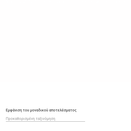
Αρχική σελίδα
/ Προϊόντα με ετικέτα “xristougenniatiko vivlio”
Εμφάνιση του μοναδικού αποτελέσματος