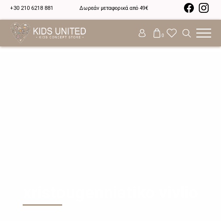
+30 210 6218 881
Δωρεάν μεταφορικά από 49€
0
xristougenniatiko vivlio