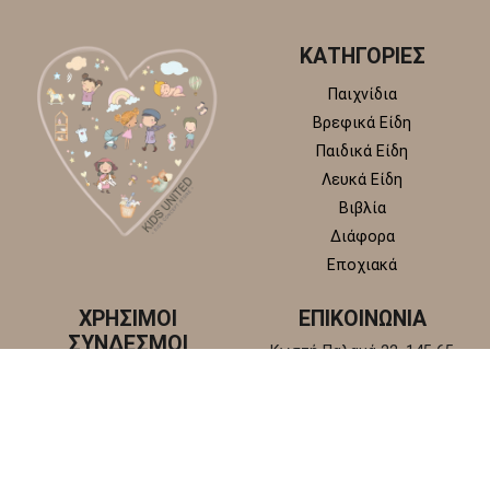
ΚΑΤΗΓΟΡΙΕΣ
Παιχνίδια
Βρεφικά Είδη
Παιδικά Είδη
Λευκά Είδη
Βιβλία
Διάφορα
Εποχιακά
ΧΡΗΣΙΜΟΙ
ΕΠΙΚΟΙΝΩΝΙΑ
ΣΥΝΔΕΣΜΟΙ
Κωστή Παλαμά 22, 145 65
Άγιος Στέφανος, Αττική
Πολιτική απορρήτου
+30 210 6218 881
Πολιτική επιστροφών και
info@kidsunitedstore.gr
αλλαγών
Όροι χρήσης
Τρόποι Αποστολής