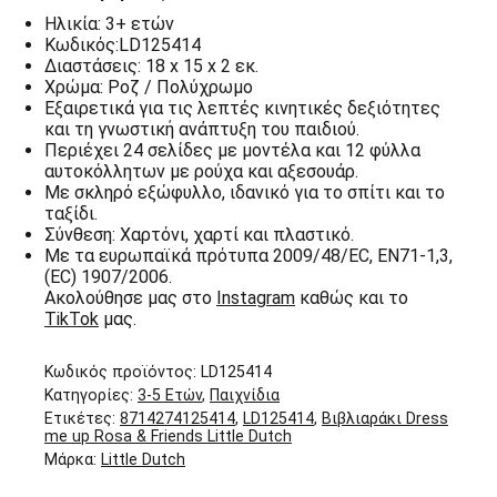
Ηλικία: 3+ ετών
Κωδικός:LD125414
Διαστάσεις: 18 x 15 x 2 εκ.
Χρώμα: Ροζ / Πολύχρωμo
Εξαιρετικά για τις λεπτές κινητικές δεξιότητες
και τη γνωστική ανάπτυξη του παιδιού.
Περιέχει 24 σελίδες με μοντέλα και 12 φύλλα
αυτοκόλλητων με ρούχα και αξεσουάρ.
Με σκληρό εξώφυλλο, ιδανικό για το σπίτι και το
ταξίδι.
Σύνθεση: Χαρτόνι, χαρτί και πλαστικό.
Με τα ευρωπαϊκά πρότυπα 2009/48/EC, EN71-1,3,
(EC) 1907/2006.
Ακολούθησε μας στο
Instagram
καθώς και το
TikTok
μας.
Κωδικός προϊόντος:
LD125414
Κατηγορίες:
3-5 Ετών
,
Παιχνίδια
Ετικέτες:
8714274125414
,
LD125414
,
Βιβλιαράκι Dress
me up Rosa & Friends Little Dutch
Μάρκα:
Little Dutch