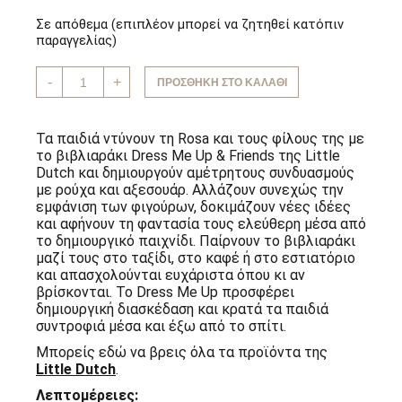
Σε απόθεμα (επιπλέον μπορεί να ζητηθεί κατόπιν
παραγγελίας)
Βιβλιαράκι
-
+
ΠΡΟΣΘΉΚΗ ΣΤΟ ΚΑΛΆΘΙ
Dress
me
up
Rosa
Τα παιδιά ντύνουν τη Rosa και τους φίλους της με
&
το βιβλιαράκι Dress Me Up & Friends της Little
Friends
Dutch και δημιουργούν αμέτρητους συνδυασμούς
Little
Dutch
με ρούχα και αξεσουάρ. Αλλάζουν συνεχώς την
ποσότητα
εμφάνιση των φιγούρων, δοκιμάζουν νέες ιδέες
και αφήνουν τη φαντασία τους ελεύθερη μέσα από
το δημιουργικό παιχνίδι. Παίρνουν το βιβλιαράκι
μαζί τους στο ταξίδι, στο καφέ ή στο εστιατόριο
και απασχολούνται ευχάριστα όπου κι αν
βρίσκονται. Το Dress Me Up προσφέρει
δημιουργική διασκέδαση και κρατά τα παιδιά
συντροφιά μέσα και έξω από το σπίτι.
Μπορείς εδώ να βρεις όλα τα προϊόντα της
Little Dutch
.
Λεπτομέρειες: