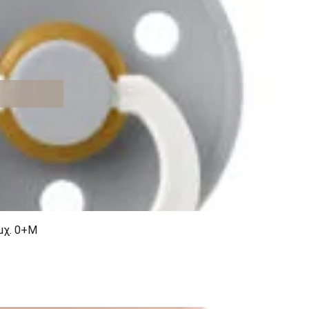
μχ. 0+M