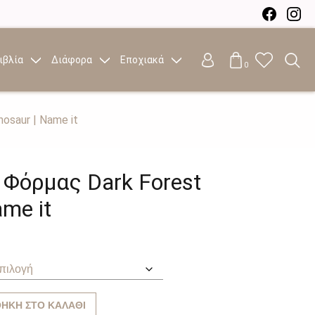
ιβλία
Διάφορα
Εποχιακά
0
osaur | Name it
 Φόρμας Dark Forest
ame it
ΉΚΗ ΣΤΟ ΚΑΛΆΘΙ