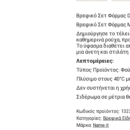
Φόρμας
Dark
Forest
Βρεφικό Σετ Φόρμας Da
Dinosaur
|
Βρεφικό Σετ Φόρμας M
Name
Δημιούργησε το τέλειο
it
καθημερινά ρούχα, πρ
ποσότητα
Το ύφασμα διαθέτει α
μια άνετη και στιλάτη
Λεπτομέρειες:
Τύπος Προϊόντος: Φού
Πλύσιμο στους 40°C μ
Δεν συστήνεται η χρή
Σιδέρωμα σε μέτρια θ
Κωδικός προϊόντος:
132
Κατηγορίες:
Βρεφικά Είδ
Μάρκα:
Name it