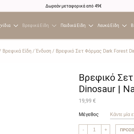
Δωρεάν μεταφορικά από 49€
νίδια
Βρεφικά Είδη
Παιδικά Είδη
Λευκά Είδη
Β
/
Βρεφικά Είδη
/
Ένδυση
/ Βρεφικό Σετ Φόρμας Dark Forest Din
Βρεφικό Σετ
Dinosaur | N
19,99
€
Μέγεθος
Βρεφικό
-
+
ΠΡΟΣΘ
Σετ