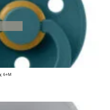
χ. 6+M