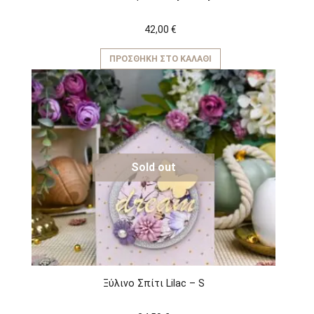
42,00
€
ΠΡΟΣΘΉΚΗ ΣΤΟ ΚΑΛΆΘΙ
Sold out
Ξύλινο Σπίτι Lilac – S