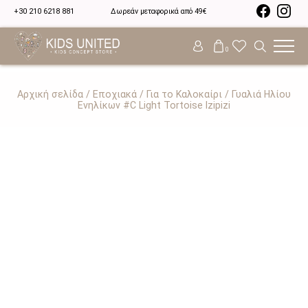
+30 210 6218 881
Δωρεάν μεταφορικά από 49€
0
Αρχική σελίδα
/
Εποχιακά
/
Για το Καλοκαίρι
/ Γυαλιά Ηλίου
Ενηλίκων #C Light Tortoise Izipizi