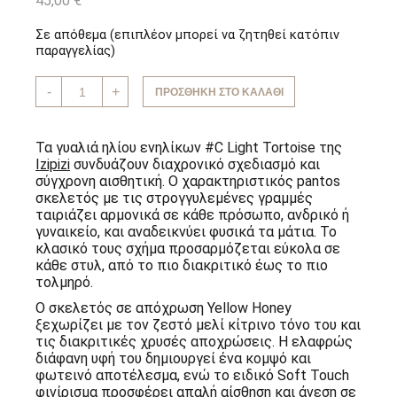
45,00
€
Σε απόθεμα (επιπλέον μπορεί να ζητηθεί κατόπιν
παραγγελίας)
Γυαλιά
-
+
ΠΡΟΣΘΉΚΗ ΣΤΟ ΚΑΛΆΘΙ
Ηλίου
Ενηλίκων
#C
Light
Τα γυαλιά ηλίου ενηλίκων #C Light Tortoise της
Tortoise
Izipizi
συνδυάζουν διαχρονικό σχεδιασμό και
Izipizi
σύγχρονη αισθητική. Ο χαρακτηριστικός pantos
ποσότητα
σκελετός με τις στρογγυλεμένες γραμμές
ταιριάζει αρμονικά σε κάθε πρόσωπο, ανδρικό ή
γυναικείο, και αναδεικνύει φυσικά τα μάτια. Το
κλασικό τους σχήμα προσαρμόζεται εύκολα σε
κάθε στυλ, από το πιο διακριτικό έως το πιο
τολμηρό.
Ο σκελετός σε απόχρωση Yellow Honey
ξεχωρίζει με τον ζεστό μελί κίτρινο τόνο του και
τις διακριτικές χρυσές αποχρώσεις. Η ελαφρώς
διάφανη υφή του δημιουργεί ένα κομψό και
φωτεινό αποτέλεσμα, ενώ το ειδικό Soft Touch
φινίρισμα προσφέρει απαλή αίσθηση και άνεση σε