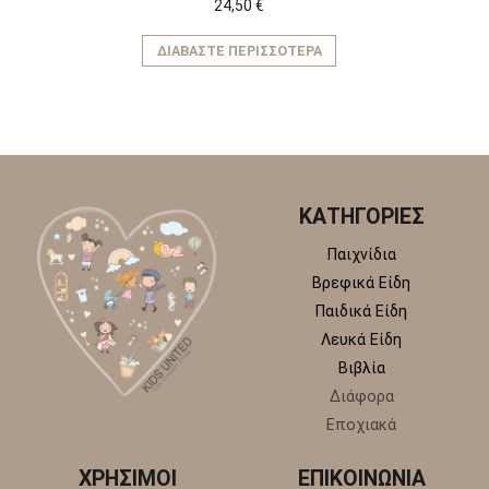
24,50
€
ΔΙΑΒΆΣΤΕ ΠΕΡΙΣΣΌΤΕΡΑ
ΚΑΤΗΓΟΡΙΕΣ
Παιχνίδια
Βρεφικά Είδη
Παιδικά Είδη
Λευκά Είδη
Βιβλία
Διάφορα
Εποχιακά
ΧΡΗΣΙΜΟΙ
ΕΠΙΚΟΙΝΩΝΙΑ