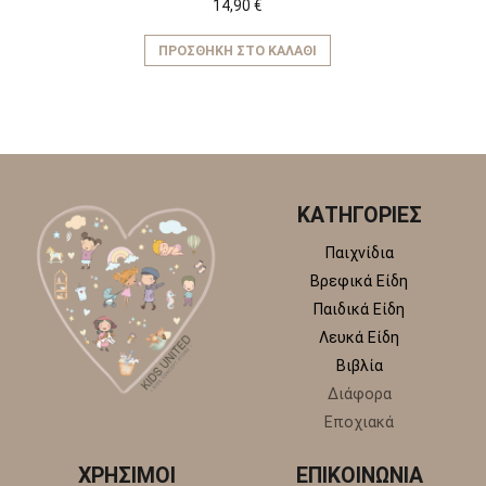
14,90
€
ΠΡΟΣΘΉΚΗ ΣΤΟ ΚΑΛΆΘΙ
ΚΑΤΗΓΟΡΙΕΣ
Παιχνίδια
Βρεφικά Είδη
Παιδικά Είδη
Λευκά Είδη
Βιβλία
Διάφορα
Εποχιακά
ΧΡΗΣΙΜΟΙ
ΕΠΙΚΟΙΝΩΝΙΑ