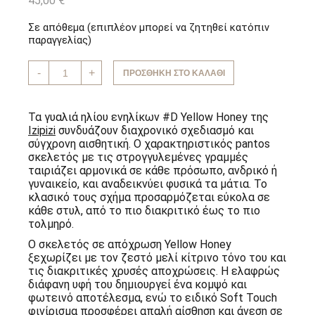
45,00
€
Σε απόθεμα (επιπλέον μπορεί να ζητηθεί κατόπιν
παραγγελίας)
Γυαλιά
-
+
ΠΡΟΣΘΉΚΗ ΣΤΟ ΚΑΛΆΘΙ
Ηλίου
Ενηλίκων
#D
Yellow
Τα γυαλιά ηλίου ενηλίκων #D Yellow Honey της
Honey
Izipizi
συνδυάζουν διαχρονικό σχεδιασμό και
Izipizi
σύγχρονη αισθητική. Ο χαρακτηριστικός pantos
ποσότητα
σκελετός με τις στρογγυλεμένες γραμμές
ταιριάζει αρμονικά σε κάθε πρόσωπο, ανδρικό ή
γυναικείο, και αναδεικνύει φυσικά τα μάτια. Το
κλασικό τους σχήμα προσαρμόζεται εύκολα σε
κάθε στυλ, από το πιο διακριτικό έως το πιο
τολμηρό.
Ο σκελετός σε απόχρωση Yellow Honey
ξεχωρίζει με τον ζεστό μελί κίτρινο τόνο του και
τις διακριτικές χρυσές αποχρώσεις. Η ελαφρώς
διάφανη υφή του δημιουργεί ένα κομψό και
φωτεινό αποτέλεσμα, ενώ το ειδικό Soft Touch
φινίρισμα προσφέρει απαλή αίσθηση και άνεση σε