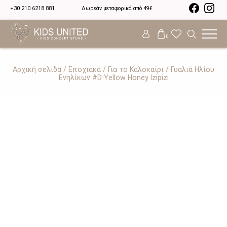
+30 210 6218 881
Δωρεάν μεταφορικά από 49€
0
Αρχική σελίδα
/
Εποχιακά
/
Για το Καλοκαίρι
/ Γυαλιά Ηλίου
Ενηλίκων #D Yellow Honey Izipizi