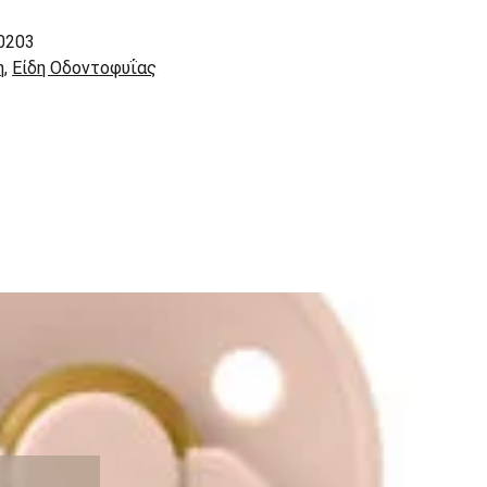
0203
η
,
Είδη Οδοντοφυΐας