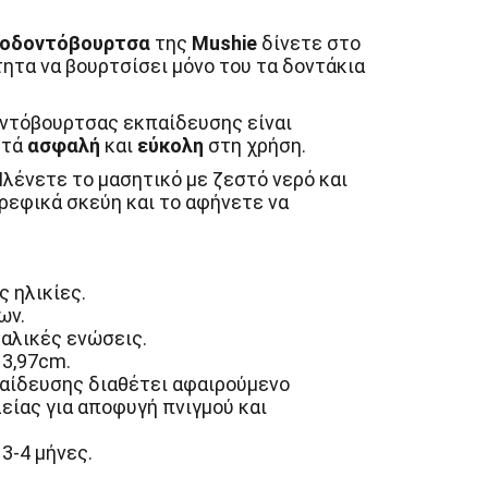
 οδοντόβουρτσα
της
Mushie
δίνετε στο
τητα να βουρτσίσει μόνο του τα δοντάκια
ντόβουρτσας εκπαίδευσης είναι
στά
ασφαλή
και
εύκολη
στη χρήση.
λένετε το μασητικό με ζεστό νερό και
βρεφικά σκεύη και το αφήνετε να
ς ηλικίες.
ων.
θαλικές ενώσεις.
13,97cm.
αίδευσης διαθέτει αφαιρούμενο
ίας για αποφυγή πνιγμού και
3-4 μήνες.