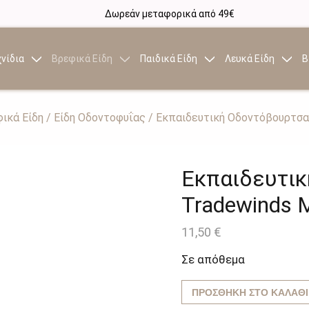
Δωρεάν μεταφορικά από 49€
νίδια
Βρεφικά Είδη
Παιδικά Είδη
Λευκά Είδη
Β
ικά Είδη
/
Είδη Οδοντοφυΐας
/ Εκπαιδευτική Οδοντόβουρτσα 
Εκπαιδευτι
Tradewinds 
11,50
€
Σε απόθεμα
ΠΡΟΣΘΉΚΗ ΣΤΟ ΚΑΛΆΘΙ