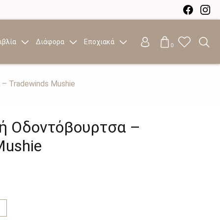
ιβλία
Διάφορα
Εποχιακά
0
– Tradewinds Mushie
κή Οδοντόβουρτσα –
Mushie