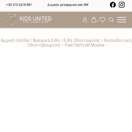
+30 210 6218 881
Δωρεάν μεταφορικά από 49€
0
Αρχική σελίδα
/
Βρεφικά Είδη
/
Είδη Οδοντοφυΐας
/ Εκπαιδευτική
Οδοντόβουρτσα – Pale Daffodil Mushie