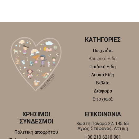
ΚΑΤΗΓΟΡΙΕΣ
Παιχνίδια
Βρεφικά Είδη
Παιδικά Είδη
Λευκά Είδη
Βιβλία
Διάφορα
Εποχιακά
ΧΡΗΣΙΜΟΙ
ΕΠΙΚΟΙΝΩΝΙΑ
ΣΥΝΔΕΣΜΟΙ
Κωστή Παλαμά 22, 145 65
Άγιος Στέφανος, Αττική
Πολιτική απορρήτου
+30 210 6218 881