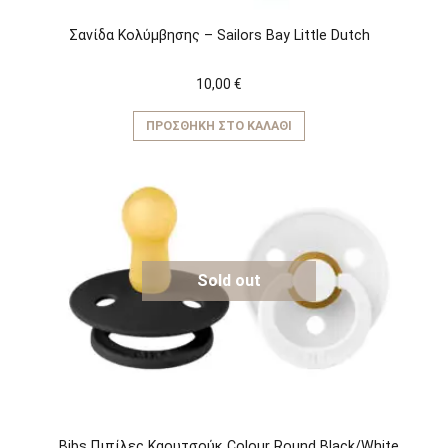
Σανίδα Κολύμβησης – Sailors Bay Little Dutch
10,00
€
ΠΡΟΣΘΉΚΗ ΣΤΟ ΚΑΛΆΘΙ
Sold out
Bibs Πιπίλες Καουτσούκ Colour Round Black/White