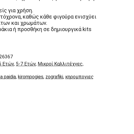
ίς για χρήση.
υτόχρονα, καθώς κάθε φιγούρα ενισχύει
άτων και χρωμάτων.
ράκια ή προσθήκη σε δημιουργικά kits
26367
5 Ετών
,
5-7 Ετών
,
Μικροί Καλλιτέχνες
,
ia paidia
,
kirompogies
,
zografiki
,
κηρομπογιες