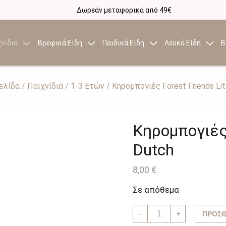
Δωρεάν μεταφορικά από 49€
νίδια
Βρεφικά Είδη
Παιδικά Είδη
Λευκά Είδη
Β
ελίδα
/
Παιχνίδια
/
1-3 Ετών
/ Κηρομπογιές Forest Friends Lit
Κηρομπογιές 
Dutch
8,00
€
Σε απόθεμα
Κηρομπογιές
-
+
ΠΡΟΣΘ
Forest