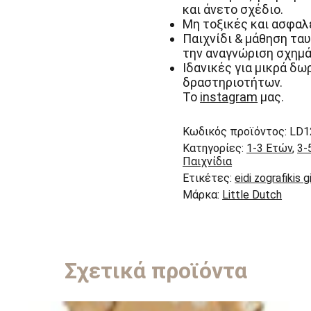
και άνετο σχέδιο.
Μη τοξικές και ασφαλε
Παιχνίδι & μάθηση τα
την αναγνώριση σχημ
Ιδανικές για μικρά δω
δραστηριοτήτων.
Το
instagram
μας.
Κωδικός προϊόντος:
LD1
Κατηγορίες:
1-3 Ετών
,
3-
Παιχνίδια
Ετικέτες:
eidi zografikis g
Μάρκα:
Little Dutch
Σχετικά προϊόντα