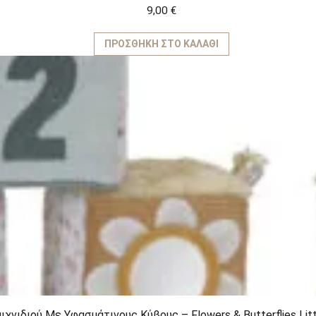
9,00
€
ΠΡΟΣΘΉΚΗ ΣΤΟ ΚΑΛΆΘΙ
ιχνιδιού Με Υφασμάτινους Κύβους – Flowers & Butterflies Lit