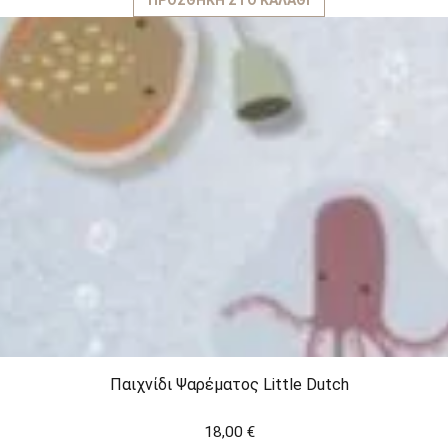
ΠΡΟΣΘΉΚΗ ΣΤΟ ΚΑΛΆΘΙ
Παιχνίδι Ψαρέματος Little Dutch
18,00
€