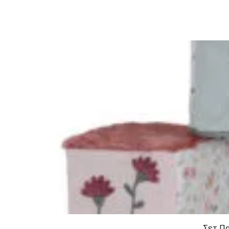
Σετ Πα