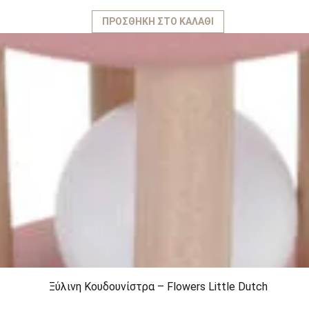
ΠΡΟΣΘΉΚΗ ΣΤΟ ΚΑΛΆΘΙ
Ξύλινη Kουδουνίστρα – Flowers Little Dutch