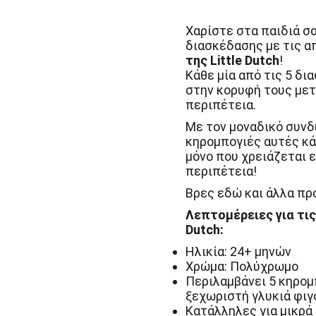
Friends
Little
Dutch
Χαρίστε στα παιδιά σ
ποσότητα
διασκέδασης με τις α
της Little Dutch
!
Κάθε μία από τις 5 δι
στην κορυφή τους μετ
περιπέτεια.
Με τον μοναδικό συνδυ
κηρομπογιές αυτές κά
μόνο που χρειάζεται ε
περιπέτεια!
Βρες εδώ και άλλα πρ
Λεπτομέρειες για τις
Dutch:
Ηλικία: 24+ μηνών
Χρώμα: Πολύχρωμo
Περιλαμβάνει 5 κηρομ
ξεχωριστή γλυκιά φιγ
Κατάλληλες για μικρά 