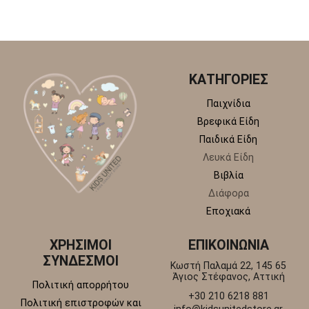
ΚΑΤΗΓΟΡΙΕΣ
Παιχνίδια
Βρεφικά Είδη
Παιδικά Είδη
Λευκά Είδη
Βιβλία
Διάφορα
Εποχιακά
ΧΡΗΣΙΜΟΙ
ΕΠΙΚΟΙΝΩΝΙΑ
ΣΥΝΔΕΣΜΟΙ
Κωστή Παλαμά 22, 145 65
Άγιος Στέφανος, Αττική
Πολιτική απορρήτου
+30 210 6218 881
Πολιτική επιστροφών και