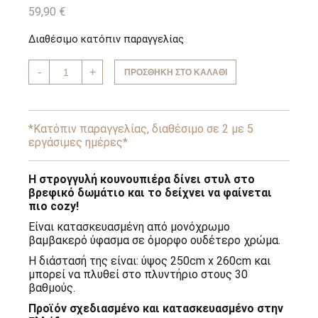
59,90
€
Διαθέσιμο κατόπιν παραγγελίας
Κουνουπιέρα
-
+
ΠΡΟΣΘΉΚΗ ΣΤΟ ΚΑΛΆΘΙ
Υφασμάτινη
Skin
Baby
Star
ποσότητα
*Κατόπιν παραγγελίας, διαθέσιμο σε 2 με 5
εργάσιμες ημέρες*
Η στρογγυλή κουνουπιέρα δίνει στυλ στο
βρεφικό δωμάτιο και το δείχνει να φαίνεται
πιο cozy!
Είναι κατασκευασμένη από μονόχρωμο
βαμβακερό ύφασμα σε όμορφο ουδέτερο χρώμα.
Η διάστασή της είναι: ύψος 250cm x 260cm και
μπορεί να πλυθεί στο πλυντήριο στους 30
βαθμούς.
Προϊόν σχεδιασμένο και κατασκευασμένο στην