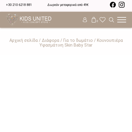
+30 210 6218 881
Δωρεάν μεταφορικά από 49€
0
Αρχική σελίδα
/
Διάφορα
/
Για το δωμάτιο
/ Κουνουπιέρα
Υφασμάτινη Skin Baby Star