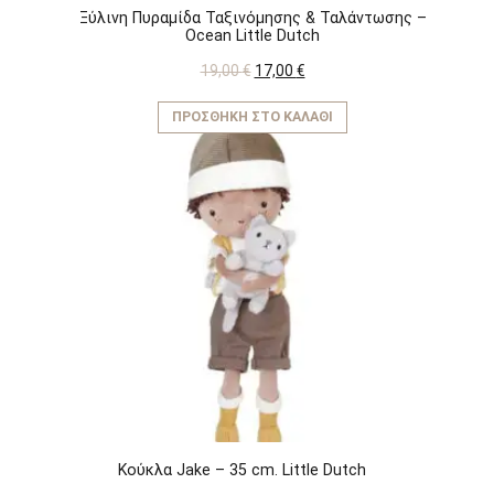
Ξύλινη Πυραμίδα Ταξινόμησης & Ταλάντωσης –
Ocean Little Dutch
Original
Η
19,00
€
17,00
€
price
τρέχουσα
was:
τιμή
ΠΡΟΣΘΉΚΗ ΣΤΟ ΚΑΛΆΘΙ
19,00 €.
είναι:
17,00 €.
Κούκλα Jake – 35 cm. Little Dutch