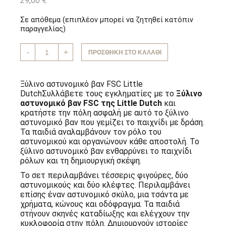
29,00
€
Σε απόθεμα (επιπλέον μπορεί να ζητηθεί κατόπιν
παραγγελίας)
Ξύλινο
-
+
ΠΡΟΣΘΉΚΗ ΣΤΟ ΚΑΛΆΘΙ
αστυνομικό
βαν
FSC
Little
Ξύλινο αστυνομικό βαν FSC Little
Dutch
DutchΣυλλάβετε τους εγκληματίες με το
Ξύλινο
ποσότητα
αστυνομικό βαν FSC της Little Dutch
και
κρατήστε την πόλη ασφαλή με αυτό το ξύλινο
αστυνομικό βαν που γεμίζει το παιχνίδι με δράση.
Τα παιδιά αναλαμβάνουν τον ρόλο του
αστυνομικού και οργανώνουν κάθε αποστολή. Το
ξύλινο αστυνομικό βαν ενθαρρύνει το παιχνίδι
ρόλων και τη δημιουργική σκέψη.
Το σετ περιλαμβάνει τέσσερις φιγούρες, δύο
αστυνομικούς και δύο κλέφτες. Περιλαμβάνει
επίσης έναν αστυνομικό σκύλο, μια τσάντα με
χρήματα, κώνους και οδόφραγμα. Τα παιδιά
στήνουν σκηνές καταδίωξης και ελέγχουν την
κυκλοφορία στην πόλη. Δημιουργούν ιστορίες