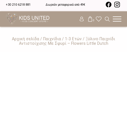
+30 210 6218 881
Δωρεάν μεταφορικά από 49€
0
Αρχική σελίδα
/
Παιχνίδια
/
1-3 Ετών
/ Ξύλινο Παιχνίδι
Αντιστοίχισης Με Σφυρί – Flowers Little Dutch